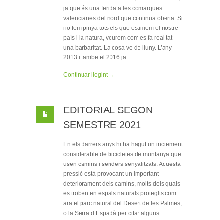
ja que és una ferida a les comarques
valencianes del nord que continua oberta. Si
no fem pinya tots els que estimem el nostre
país i la natura, veurem com es fa realitat
una barbaritat. La cosa ve de lluny. L’any
2013 i també el 2016 ja
Continuar llegint →
EDITORIAL SEGON
SEMESTRE 2021
En els darrers anys hi ha hagut un increment
considerable de bicicletes de muntanya que
usen camins i senders senyalitzats. Aquesta
pressió està provocant un important
deteriorament dels camins, molts dels quals
es troben en espais naturals protegits com
ara el parc natural del Desert de les Palmes,
o la Serra d’Espadà per citar alguns