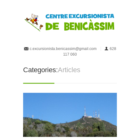
c.excursionista.benicassim@gmail.com
628
117 060
Categories:
Articles