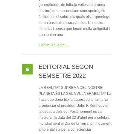
generalment, de fulla (a voltes de branca
d’arbre) que es coneixen com «petròglifs
fulliformes» i sobre els quals els arqueòlegs
tenen bastants discrepàncies. Un sector
minoritari pensa que tenen molta antiguitat i
que tenien una
Continuar llegint →
EDITORIAL SEGON
SEMSETRE 2022
LA REALITAT SUPREMA DEL NOSTRE
PLANETA ÉS LA SEUA VULNERABILITAT La
frase que dona títol a aquest editorial, la va
pronunciar el president John F. Kennedy en
la dècada dels 60. Posteriorment es va
instaurar la data del 22 d’abril per a celebrar
mundialment el Dia de la Terra, un moviment
ambientalista per a conscienciar