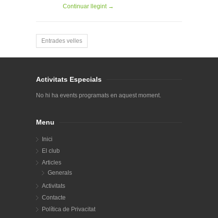
Continuar llegint →
Entrades velles
Activitats Especials
No hi ha events programats en aquest moment.
Menu
Inici
El club
Articles
Generals
Activitats
Contacte
Política de Privacitat