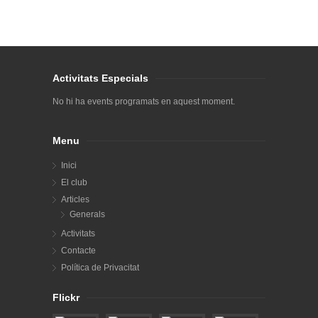
Activitats Especials
No hi ha events programats en aquest moment.
Menu
Inici
El club
Articles
Generals
Activitats
Contacte
Política de Privacitat
Flickr