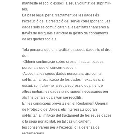
manifeste el soci o exsoci la seua voluntat de suprimir-
les.
La base legal per al tractament de les dades és
l’execució de la prestació del servei corresponent. Les
dades sols es comunicaran a les entitats financeres a
través de les quals s’articule la gestió de cobraments
de les quotes socials.
Tota persona que ens facilite les seues dades té el dret
de:
-Obtenir confirmació sobre si estem tractant dades
personals que el concernesquen.
-Accedir a les seues dades personals, així com a
sol·licitar la rectificació de les dades inexactes o, si
escau, sol·licitar-ne la seua supressió quan, entre
altres motius, les dades ja no siguen necessàries per
als fins per als quals van ser recollits.
En les condicions previstes en el Reglament General
de Protecció de Dades, els interessats podran
sol·licitar la limitació del tractament de les seues dades
o la seua portabilitat, en tal cas únicament
les conservarem per a l’exercici o la defensa de
reclamacions.