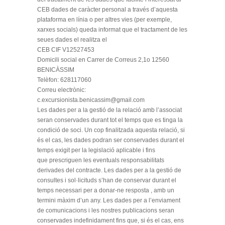
CEB dades de caràcter personal a través d’aquesta
plataforma en línia o per altres vies (per exemple,
xarxes socials) queda informat que el tractament de les
seues dades el realitza el
CEB CIF V12527453
Domicili social en Carrer de Correus 2,1o 12560
BENICÀSSIM
Telèfon: 628117060
Correu electrònic:
c.excursionista.benicassim@gmail.com
Les dades per a la gestió de la relació amb l’associat
seran conservades durant tot el temps que es tinga la
condició de soci. Un cop finalitzada aquesta relació, si
és el cas, les dades podran ser conservades durant el
temps exigit per la legislació aplicable i fins
que prescriguen les eventuals responsabilitats
derivades del contracte. Les dades per a la gestió de
consultes i sol·licituds s’han de conservar durant el
temps necessari per a donar-ne resposta , amb un
termini màxim d’un any. Les dades per a l’enviament
de comunicacions i les nostres publicacions seran
conservades indefinidament fins que, si és el cas, ens