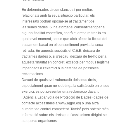
En determinades circumstàncies i per motius
relacionats amb la seua situació particular, els
interessats podran oposar-se al tractament de
les seues dades. Si ha atorgat el consentiment per a
alguna finalitat específica, tindrà el dret a retirar-lo en
qualsevol moment, sense que això afecte la licitud del
tractament basat en el consentiment previ a la seua
retirada. En aquests supòsits el C.E.B. deixara de
tractar les dades o, si s’escau, deixarà de fer-ho per a
aquesta finalitat en concret, excepte per motius legítims
imperiosos o l’exercici o la defensa de possibles
reclamacions.
Davant de qualsevol vulneració dels teus drets,
especialment quan no s’obtinga la satisfacció en el seu
exercici, es pot presentar una reclamació davant
l’Agència Espanyola de Protecció de Dades (dades de
contacte accessibles a www.agpd.es) o una altra
autoritat de control competent. També pots obtenir més
informació sobre els drets que t’assisteixen dirigint-se
a aquests organismes.