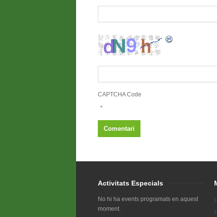
CAPTCHA Code
*
Activitats Especials
No hi ha events programats en aquest
moment.