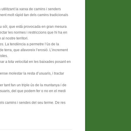
 utilitzant la xarxa de camins i senders
ment molt ràpid tan dels camins tradicionals
 seu sòl, que està provocada en gran mesura
ectar les normes i restriccions que hi ha en
l nostre territori.
s. La tendència a permetre l’ús de la
 terra, que afavoreix l’erosió. L’increment
istes.
nar a tota velocitat en les baixades posant en
nse molestar la resta d’usuaris, i tractar
r tant fan un triple ús de la muntanya i de
usuaris, del que podem fer o no en el medi
 els camins i sendes del seu terme. De res