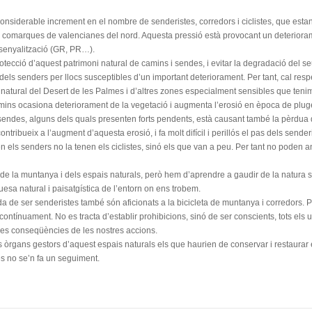
considerable increment en el nombre de senderistes, corredors i ciclistes, que estan
e i comarques de valencianes del nord. Aquesta pressió està provocant un deteriora
senyalització (GR, PR…).
rotecció d’aquest patrimoni natural de camins i sendes, i evitar la degradació del
dels senders per llocs susceptibles d’un important deteriorament. Per tant, cal resp
 natural del Desert de les Palmes i d’altres zones especialment sensibles que tenim a
camins ocasiona deteriorament de la vegetació i augmenta l’erosió en època de pluge
endes, alguns dels quals presenten forts pendents, està causant també la pèrdua de
ribueix a l’augment d’aquesta erosió, i fa molt difícil i perillós el pas dels sender
en els senders no la tenen els ciclistes, sinó els que van a peu. Per tant no poden a
 de la muntanya i dels espais naturals, però hem d’aprendre a gaudir de la natura se
uesa natural i paisatgística de l’entorn on ens trobem.
a de ser senderistes també són aficionats a la bicicleta de muntanya i corredors. Pe
tínuament. No es tracta d’establir prohibicions, sinó de ser conscients, tots els 
les conseqüències de les nostres accions.
s òrgans gestors d’aquest espais naturals els que haurien de conservar i restaurar
és no se’n fa un seguiment.