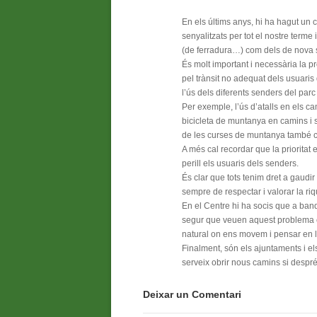
En els últims anys, hi ha hagut un 
senyalitzats per tot el nostre term
(de ferradura…) com dels de nova 
És molt important i necessària la p
pel trànsit no adequat dels usuaris 
l’ús dels diferents senders del parc
Per exemple, l’ús d’atalls en els 
bicicleta de muntanya en camins i s
de les curses de muntanya també cont
A més cal recordar que la prioritat 
perill els usuaris dels senders.
És clar que tots tenim dret a gaudir
sempre de respectar i valorar la riq
En el Centre hi ha socis que a band
segur que veuen aquest problema con
natural on ens movem i pensar en 
Finalment, són els ajuntaments i el
serveix obrir nous camins si despr
Deixar un Comentari