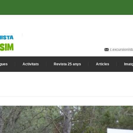
c.excursionis
gues
Activitats
Revista 25 anys
Articles
Imat