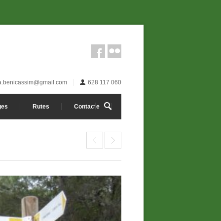
ta.benicassim@gmail.com
628 117 060
ges
Rutes
Contacte