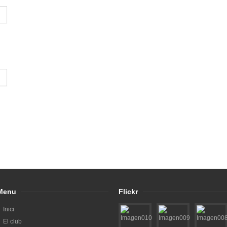
Menu
Flickr
Inici
El club