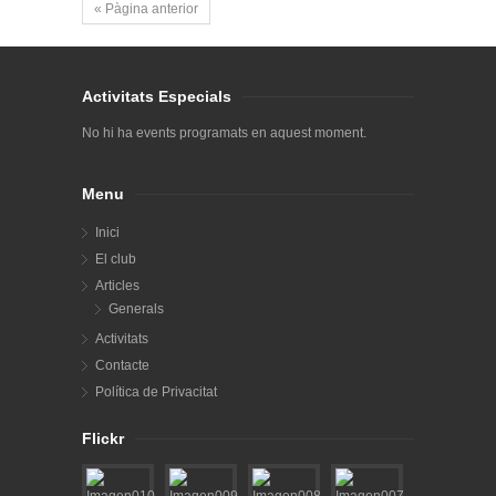
« Pàgina anterior
Activitats Especials
No hi ha events programats en aquest moment.
Menu
Inici
El club
Articles
Generals
Activitats
Contacte
Política de Privacitat
Flickr