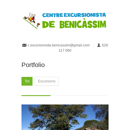
c.excursionista.benicassim@gmail.com
628
117 060
Portfolio
Tot
Excursions