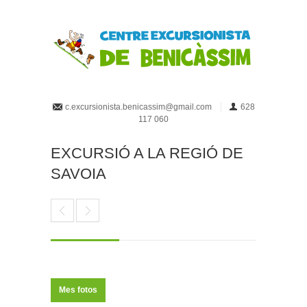
c.excursionista.benicassim@gmail.com
628
117 060
EXCURSIÓ A LA REGIÓ DE
SAVOIA
Mes fotos