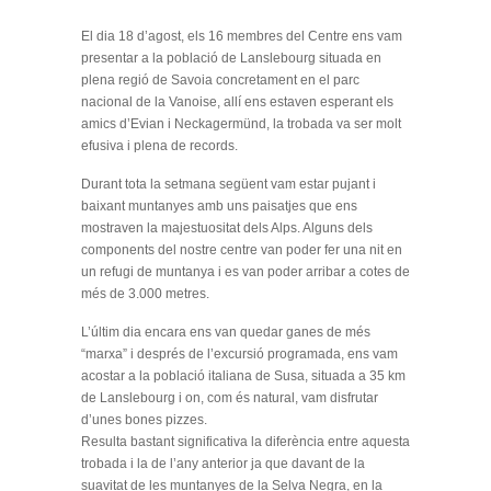
El dia 18 d’agost, els 16 membres del Centre ens vam
presentar a la població de Lanslebourg situada en
plena regió de Savoia concretament en el parc
nacional de la Vanoise, allí ens estaven esperant els
amics d’Evian i Neckagermünd, la trobada va ser molt
efusiva i plena de records.
Durant tota la setmana següent vam estar pujant i
baixant muntanyes amb uns paisatjes que ens
mostraven la majestuositat dels Alps. Alguns dels
components del nostre centre van poder fer una nit en
un refugi de muntanya i es van poder arribar a cotes de
més de 3.000 metres.
L’últim dia encara ens van quedar ganes de més
“marxa” i després de l’excursió programada, ens vam
acostar a la població italiana de Susa, situada a 35 km
de Lanslebourg i on, com és natural, vam disfrutar
d’unes bones pizzes.
Resulta bastant significativa la diferència entre aquesta
trobada i la de l’any anterior ja que davant de la
suavitat de les muntanyes de la Selva Negra, en la