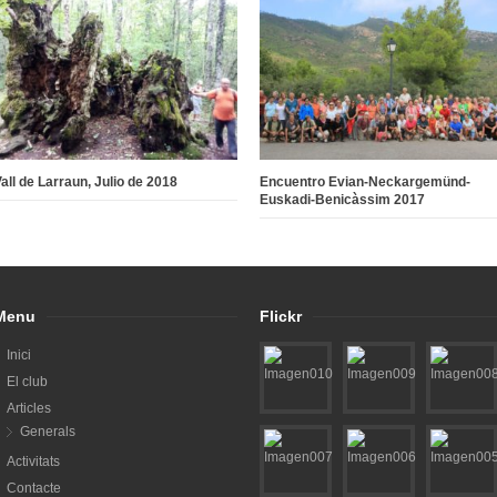
all de Larraun, Julio de 2018
Encuentro Evian-Neckargemünd-
Euskadi-Benicàssim 2017
Menu
Flickr
Inici
El club
Articles
Generals
Activitats
Contacte