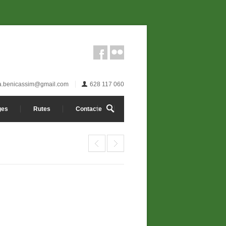
ta.benicassim@gmail.com
628 117 060
ges
Rutes
Contacte