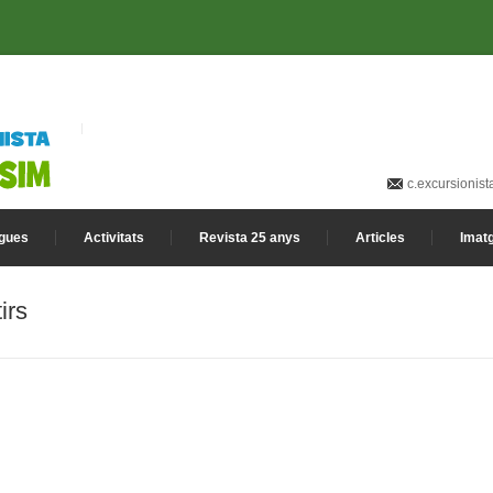
c.excursionis
gues
Activitats
Revista 25 anys
Articles
Imat
irs