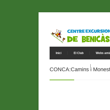
Inici
El Club
Webs ami
Política de Privacitat
CONCA:Camins i Monest