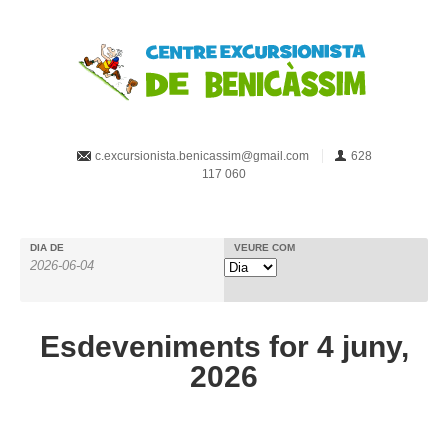
c.excursionista.benicassim@gmail.com
628
117 060
DIA DE
VEURE COM
Navegació
de
les
Esdeveniments for 4 juny,
vistes
2026
d'esdeveniments
Navegació