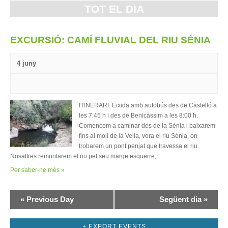
per
TOT EL DIA
dia
EXCURSIÓ: CAMÍ FLUVIAL DEL RIU SÉNIA
4 juny
ITINERARI: Eixida amb autobús des de Castelló a
les 7:45 h i des de Benicàssim a les 8:00 h.
Comencem a caminar des de la Sénia i baixarem
fins al molí de la Vella, vora el riu Sénia, on
trobarem un pont penjat que travessa el riu.
Nosaltres remuntarem el riu pel seu marge esquerre,
Per saber-ne més »
Navegació
«
Previous Day
Següent dia
»
per
+ EXPORT EVENTS