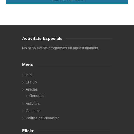
dia
Activitats Especials
No hi ha events programats en aquest moment.
Menu
Inici
El club
Articles
Generals
Activitats
Contacte
Política de Privacitat
Flickr